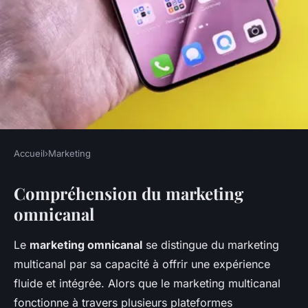
Accueil
›
Marketing
MARKETING
Compréhension du marketing
Comment le marketing
omnicanal
omnicanal améliore
l'expérience client
Le
marketing omnicanal
se distingue du marketing
multicanal par sa capacité à offrir une expérience
admin
•
20 décembre 2024
•
4 min de lecture
fluide et intégrée. Alors que le marketing multicanal
fonctionne à travers plusieurs plateformes