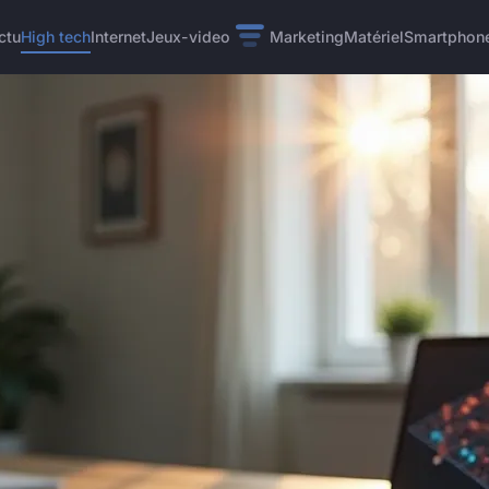
ctu
High tech
Internet
Jeux-video
Marketing
Matériel
Smartphon