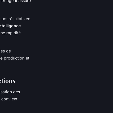
ier agent assure
eurs résultats en
ntelligence
ne rapidité
les de
e production et
ctions
isation des
l convient