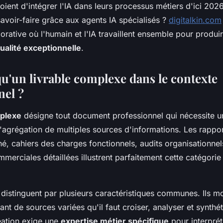
oient d'intégrer l'IA dans leurs processus métiers d'ici 2
savoir-faire grâce aux agents IA spécialisés ?
digitalkin.com
rative où l'humain et l'IA travaillent ensemble pour produi
ualité exceptionnelle
.
qu'un livrable complexe dans le contexte
nel ?
mplexe
désigne tout document professionnel qui nécessite u
'agrégation de multiples sources d'informations. Les rappo
é, cahiers des charges fonctionnels, audits organisationnel
merciales détaillées illustrent parfaitement cette catégor
 distinguent par plusieurs caractéristiques communes. Ils mo
t de sources variées qu'il faut croiser, analyser et synthé
éation exige une
expertise métier spécifique
pour interpré