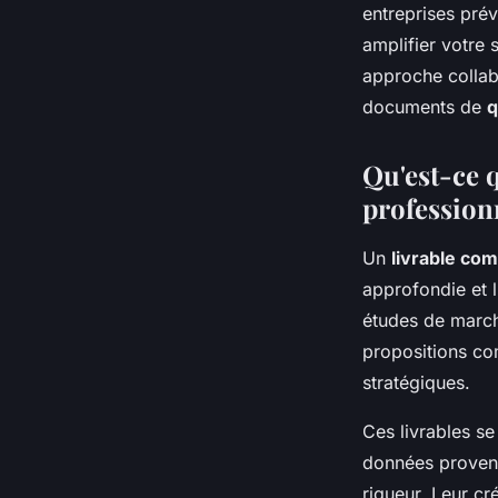
admin
•
2 janvier 2026
•
9 min de lecture
entreprises prév
amplifier votre 
approche collabo
documents de
q
Qu'est-ce 
profession
Un
livrable co
approfondie et l
études de march
propositions com
stratégiques.
Ces livrables se
données provenan
rigueur. Leur cr