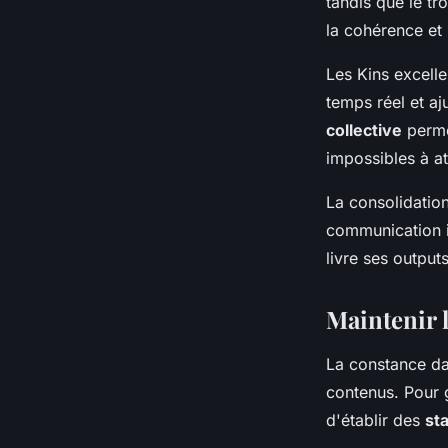
tandis que le t
la cohérence et l
Les Kins excelle
temps réel et aj
collective
permet
impossibles à at
La consolidation
communication i
livre ses output
Maintenir l
La constance dan
contenus. Pour g
d'établir des
st