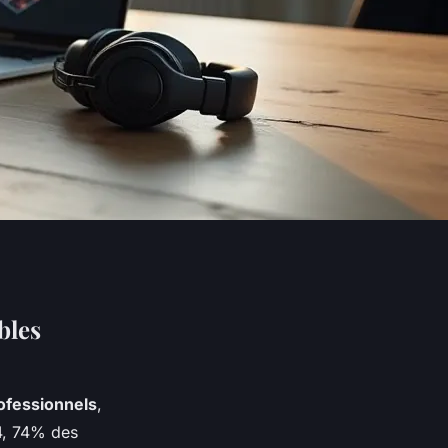
bles
rofessionnels
,
4, 74% des