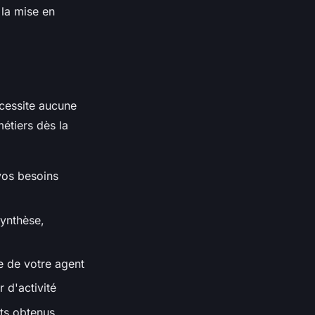
 la mise en
écessite aucune
étiers dès la
vos besoins
synthèse,
e de votre agent
 d'activité
ats obtenus